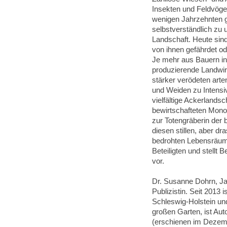
Insekten und Feldvögel
wenigen Jahrzehnten 
selbstverständlich zu 
Landschaft. Heute sind
von ihnen gefährdet o
Je mehr aus Bauern in
produzierende Landwir
stärker verödeten art
und Weiden zu Intensi
vielfältige Ackerlandsch
bewirtschafteten Monok
zur Totengräberin der 
diesen stillen, aber dr
bedrohten Lebensräume
Beteiligten und stellt 
vor.
Dr. Susanne Dohrn, Jah
Publizistin. Seit 2013 
Schleswig-Holstein un
großen Garten, ist Au
(erschienen im Dezemb