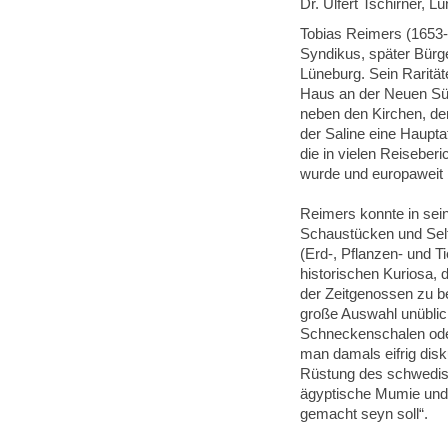
Dr. Ulfert Tschirner, L
Tobias Reimers (1653
Syndikus, später Bürge
Lüneburg. Sein Rarität
Haus an der Neuen Sü
neben den Kirchen, d
der Saline eine Hauptat
die in vielen Reiseber
wurde und europaweit 
Reimers konnte in sei
Schaustücken und Selt
(Erd-, Pflanzen- und T
historischen Kuriosa, 
der Zeitgenossen zu be
große Auswahl unübli
Schneckenschalen oder
man damals eifrig disk
Rüstung des schwedisc
ägyptische Mumie und
gemacht seyn soll“.