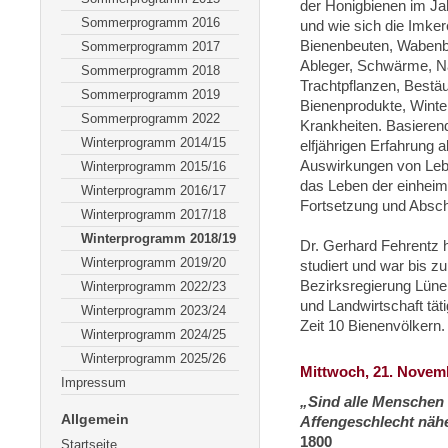
der Honigbienen im Ja
Sommerprogramm 2016
und wie sich die Imkere
Bienenbeuten, Wabenba
Sommerprogramm 2017
Ableger, Schwärme, N
Sommerprogramm 2018
Trachtpflanzen, Bestä
Sommerprogramm 2019
Bienenprodukte, Winte
Sommerprogramm 2022
Krankheiten. Basierend
Winterprogramm 2014/15
elfjährigen Erfahrung 
Auswirkungen von Leb
Winterprogramm 2015/16
das Leben der einheimi
Winterprogramm 2016/17
Fortsetzung und Absc
Winterprogramm 2017/18
Winterprogramm 2018/19
Dr. Gerhard Fehrentz h
Winterprogramm 2019/20
studiert und war bis z
Bezirksregierung Lüne
Winterprogramm 2022/23
und Landwirtschaft täti
Winterprogramm 2023/24
Zeit 10 Bienenvölkern.
Winterprogramm 2024/25
Winterprogramm 2025/26
Mittwoch, 21. Novemb
Impressum
„Sind alle Menschen 
Allgemein
Affengeschlecht näh
1800
Startseite